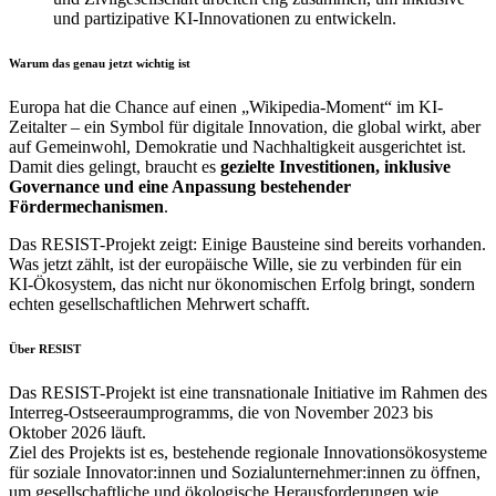
und partizipative KI-Innovationen zu entwickeln.
Warum das genau jetzt wichtig ist
Europa hat die Chance auf einen „Wikipedia-Moment“ im KI-
Zeitalter – ein Symbol für digitale Innovation, die global wirkt, aber
auf Gemeinwohl, Demokratie und Nachhaltigkeit ausgerichtet ist.
Damit dies gelingt, braucht es
gezielte Investitionen, inklusive
Governance und eine Anpassung bestehender
Fördermechanismen
.
Das RESIST-Projekt zeigt: Einige Bausteine sind bereits vorhanden.
Was jetzt zählt, ist der europäische Wille, sie zu verbinden für ein
KI-Ökosystem, das nicht nur ökonomischen Erfolg bringt, sondern
echten gesellschaftlichen Mehrwert schafft.
Über RESIST
Das RESIST-Projekt ist eine transnationale Initiative im Rahmen des
Interreg-Ostseeraumprogramms,
die von November 2023 bis
Oktober 2026
läuft
.
Ziel des Projekts ist es, bestehende regionale
Innovationsökosysteme
für
soziale
Innovator:innen
und
Sozialunternehmer:innen
zu
öffnen
,
um gesellschaftliche und
ökologische
Herausforderungen wie